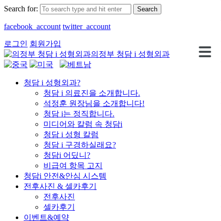
Search for:
facebook_account
twitter_account
로그인
회원가입
의정부 청담 i 성형외과
청담 i 성형외과?
청담 i 의료진을 소개합니다.
석정훈 원장님을 소개합니다!
청담 i는 정직합니다.
미디어와 칼럼 속 청담i
청담 i 성형 칼럼
청담 i 구경하실래요?
청담i 어딨니?
비급여 항목 고지
청담i 안전&안심 시스템
전후사진 & 셀카후기
전후사진
셀카후기
이벤트&예약