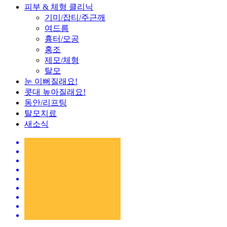
피부 & 체형 클리닉
기미/잡티/주근깨
여드름
흉터/모공
홍조
제모/체형
탈모
눈 이뻐질래요!
콧대 높아질래요!
동안/리프팅
탈모치료
새소식