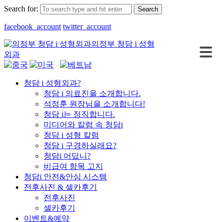
Search for:
facebook_account
twitter_account
의정부 청담 i 성형
로그인
회원가입
외과
청담 i 성형외과?
청담 i 의료진을 소개합니다.
석정훈 원장님을 소개합니다!
청담 i는 정직합니다.
미디어와 칼럼 속 청담i
청담 i 성형 칼럼
청담 i 구경하실래요?
청담i 어딨니?
비급여 항목 고지
청담i 안전&안심 시스템
전후사진 & 셀카후기
전후사진
셀카후기
이벤트&예약