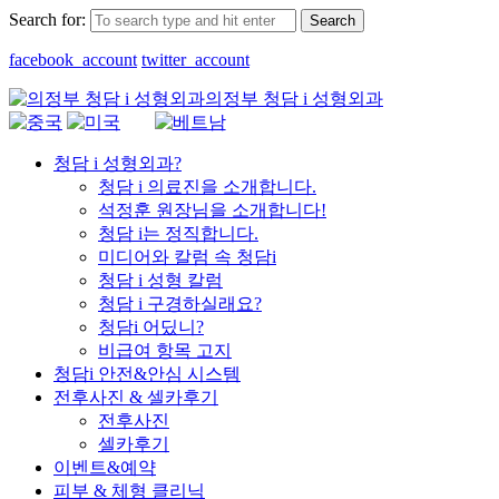
Search for:
facebook_account
twitter_account
의정부 청담 i 성형외과
청담 i 성형외과?
청담 i 의료진을 소개합니다.
석정훈 원장님을 소개합니다!
청담 i는 정직합니다.
미디어와 칼럼 속 청담i
청담 i 성형 칼럼
청담 i 구경하실래요?
청담i 어딨니?
비급여 항목 고지
청담i 안전&안심 시스템
전후사진 & 셀카후기
전후사진
셀카후기
이벤트&예약
피부 & 체형 클리닉