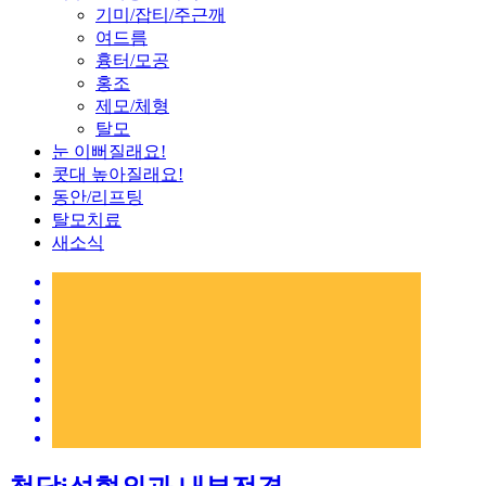
기미/잡티/주근깨
여드름
흉터/모공
홍조
제모/체형
탈모
눈 이뻐질래요!
콧대 높아질래요!
동안/리프팅
탈모치료
새소식