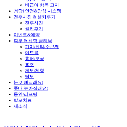
비급여 항목 고지
청담i 안전&안심 시스템
전후사진 & 셀카후기
전후사진
셀카후기
이벤트&예약
피부 & 체형 클리닉
기미/잡티/주근깨
여드름
흉터/모공
홍조
제모/체형
탈모
눈 이뻐질래요!
콧대 높아질래요!
동안/리프팅
탈모치료
새소식