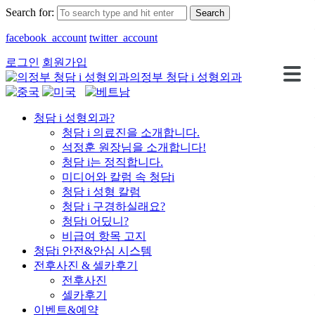
Search for:
facebook_account
twitter_account
로그인
회원가입
의정부 청담 i 성형외과
청담 i 성형외과?
청담 i 의료진을 소개합니다.
석정훈 원장님을 소개합니다!
청담 i는 정직합니다.
미디어와 칼럼 속 청담i
청담 i 성형 칼럼
청담 i 구경하실래요?
청담i 어딨니?
비급여 항목 고지
청담i 안전&안심 시스템
전후사진 & 셀카후기
전후사진
셀카후기
이벤트&예약