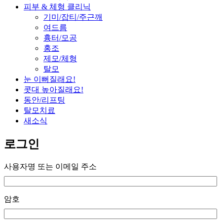
피부 & 체형 클리닉
기미/잡티/주근깨
여드름
흉터/모공
홍조
제모/체형
탈모
눈 이뻐질래요!
콧대 높아질래요!
동안/리프팅
탈모치료
새소식
로그인
사용자명 또는 이메일 주소
암호