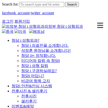
Search for:
facebook_account
twitter_account
로그인
회원가입
의정부 청담 i 성형외과
청담 i 성형외과?
청담 i 의료진을 소개합니다.
석정훈 원장님을 소개합니다!
청담 i는 정직합니다.
미디어와 칼럼 속 청담i
청담 i 성형 칼럼
청담 i 구경하실래요?
청담i 어딨니?
비급여 항목 고지
청담i 안전&안심 시스템
전후사진 & 셀카후기
전후사진
셀카후기
이벤트&예약