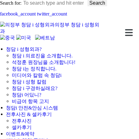
Search for:
facebook_account
twitter_account
의정부 청담 i 성형외
로그인
회원가입
과
청담 i 성형외과?
청담 i 의료진을 소개합니다.
석정훈 원장님을 소개합니다!
청담 i는 정직합니다.
미디어와 칼럼 속 청담i
청담 i 성형 칼럼
청담 i 구경하실래요?
청담i 어딨니?
비급여 항목 고지
청담i 안전&안심 시스템
전후사진 & 셀카후기
전후사진
셀카후기
이벤트&예약