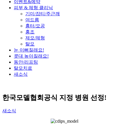
이벤트&예약
피부 & 체형 클리닉
기미/잡티/주근깨
여드름
흉터/모공
홍조
제모/체형
탈모
눈 이뻐질래요!
콧대 높아질래요!
동안/리프팅
탈모치료
새소식
한국모델협회
공식 지정 병원 선정!
새소식