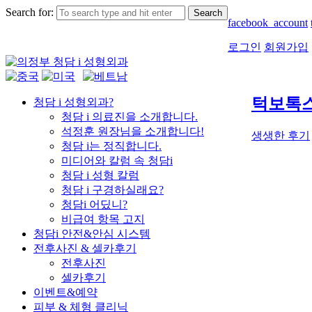
Search for:
facebook_account
로그인
회원가입
턱보톡스
청담 i 성형외과?
청담 i 의료진을 소개합니다.
석정훈 원장님을 소개합니다!
생생한 후기
청담 i는 정직합니다.
미디어와 칼럼 속 청담i
청담 i 성형 칼럼
청담 i 구경하실래요?
청담i 어딨니?
비급여 항목 고지
청담i 안전&안심 시스템
전후사진 & 셀카후기
전후사진
셀카후기
이벤트&예약
피부 & 체형 클리닉