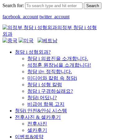
Search for:
facebook_account
twitter_account
의정부 청담 i 성형
로그인
회원가입
외과
청담 i 성형외과?
청담 i 의료진을 소개합니다.
석정훈 원장님을 소개합니다!
청담 i는 정직합니다.
미디어와 칼럼 속 청담i
청담 i 성형 칼럼
청담 i 구경하실래요?
청담i 어딨니?
비급여 항목 고지
청담i 안전&안심 시스템
전후사진 & 셀카후기
전후사진
셀카후기
이벤트&예약