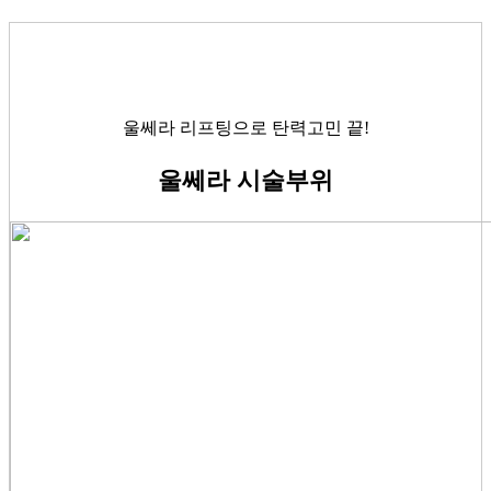
울쎄라 리프팅으로 탄력고민 끝!
울쎄라 시술부위