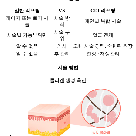
일반 리프팅
VS
CDI 리프팅
레이저 또는 쁘띠 시
시술 방
개인별 복합 시술
술
식
시술 부
시술별 가능부위만
얼굴 전체
위
알 수 없음
의사
오랜 시술 경력, 숙련된 원장
알 수 없음
후 관리
진정 · 재생관리
시술 방법
콜라겐 생성 촉진