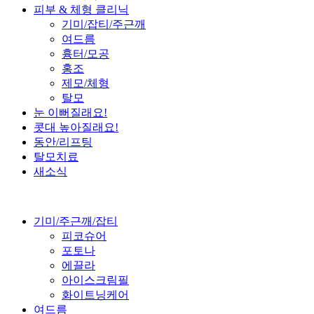
피부 & 체형 클리닉
기미/잡티/주근깨
여드름
흉터/모공
홍조
제모/체형
탈모
눈 이뻐질래요!
콧대 높아질래요!
동안/리프팅
탈모치료
새소식
기미/주근깨/잡티
피코슈어
포토나
에끌라
아이스크림필
화이트닝케어
여드름