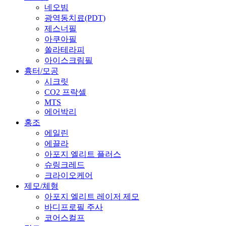
네오빔
광역동치료(PDT)
제스너필
아쿠아필
쏠라테라피
아이스크림필
흉터/모공
시크릿
CO2 프락셀
MTS
에어박리
홍조
에일린
에끌라
아포지 엘리트 플러스
슈링크레드
크라이오케어
제모/체형
아포지 엘리트 레이저 제모
바디프로필 주사
코어스컬프