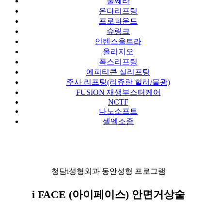
울쎄라
온다리프팅
프로파운드
슈링크
인텐스울트라
올리지오
폭스리프팅
에피티콘 실리프팅
주사 리프팅(리쥬란 힐러/물광)
FUSION 재생부스터케어
NCTF
나노소프트
셀엑소좀
청담i성형외과 동안성형 프로그램
i FACE (아이페이스) 안면거상술