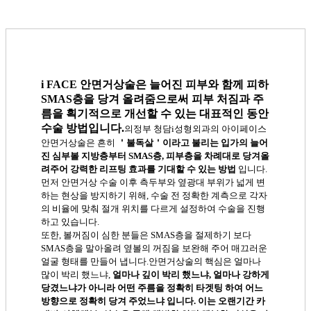
i FACE 안면거상술은 늘어진 피부와 함께 피하
SMAS층을 당겨 올려줌으로써 피부 처짐과 주
름을 획기적으로 개선할 수 있는 대표적인 동안
수술 방법입니다.
의정부 청담i성형외과의 아이페이스
안면거상술은 흔히
＇불독살＇이라고 불리는 입가의 늘어
진 심부볼 지방층부터 SMAS층, 피부층을 차례대로 당겨올
려주어 강력한 리프팅 효과를 기대할 수 있는 방법
입니다.
먼저 안면거상 수술 이후 측두부와 옆광대 부위가 넓게 변
하는 현상을 방지하기 위해, 수술 전 정확한 계측으로 각자
의 비율에 맞춰 절개 위치를 다르게 설정하여 수술을 진행
하고 있습니다.
또한, 볼꺼짐이 심한 분들은 SMAS층을 절제하기 보다
SMAS층을 말아올려 옆볼의 꺼짐을 보완해 주어 매끄러운
얼굴 형태를 만들어 냅니다.
안면거상술의 핵심은 얼마나
많이 박리 했느냐,
얼마나 깊이 박리 했느냐, 얼마나 강하게
당겼느냐가 아니라 어떤 주름을 정확히 타겟팅 하여 어느
방향으로 정확히 당겨 주었느냐 입니다.
이는 오랜기간 카