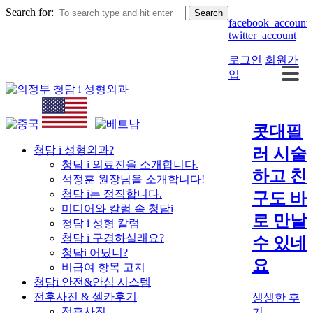
Search for:
facebook_account
twitter_account
로그인
회원가
입
콧대필
청담 i 성형외과?
러 시술
청담 i 의료진을 소개합니다.
하고 친
석정훈 원장님을 소개합니다!
청담 i는 정직합니다.
구도 바
미디어와 칼럼 속 청담i
로 만날
청담 i 성형 칼럼
청담 i 구경하실래요?
수 있네
청담i 어딨니?
요
비급여 항목 고지
청담i 안전&안심 시스템
전후사진 & 셀카후기
생생한 후
전후사진
기