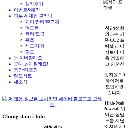
셀카후기
이벤트&예약
피부 & 체형 클리닉
기미/잡티/주근깨
여드름
청담i성형
흉터/모공
외과는 기
홍조
존 CO2 프
제모/체형
락셀 레이
탈모
저보다 더
눈 이뻐질래요!
욱 정밀하
콧대 높아질래요!
고 안전한
동안/리프팅
엣지원 2.0
탈모치료
레이저를
새소식
도입하였
습니다.
High-Peak
Power의 뛰
어난 정밀
Chung-dam i Info
도를 지닌
엣지원 2.0
성형외과