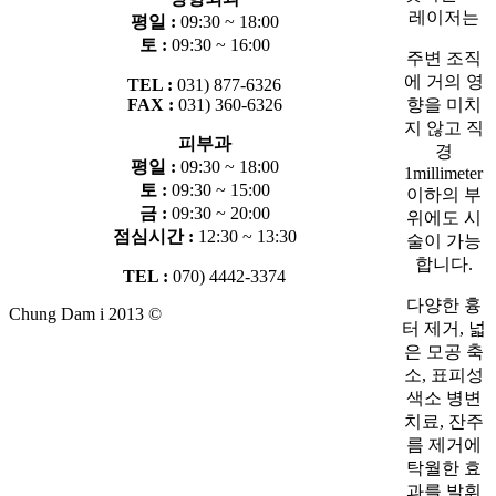
레이저는
평일 :
09:30 ~ 18:00
토 :
09:30 ~ 16:00
주변 조직
에 거의 영
TEL :
031) 877-6326
향을 미치
FAX :
031) 360-6326
지 않고 직
피부과
경
평일 :
09:30 ~ 18:00
1millimeter
토 :
09:30 ~ 15:00
이하의 부
금 :
09:30 ~ 20:00
위에도 시
점심시간 :
12:30 ~ 13:30
술이 가능
합니다.
TEL :
070) 4442-3374
다양한 흉
Chung Dam i 2013 ©
터 제거, 넓
은 모공 축
소, 표피성
색소 병변
치료, 잔주
름 제거에
탁월한 효
과를 발휘