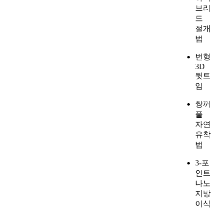
브리
드
절개
법
번형
3D
뒷트
임
쌍꺼
풀
자연
유착
법
3-포
인트
나노
지방
이식