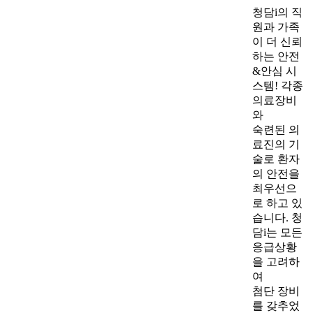
청담i의 직
원과 가족
이 더 신뢰
하는 안전
&안심 시
스템! 각종
의료장비
와
숙련된 의
료진의 기
술로 환자
의 안전을
최우선으
로 하고 있
습니다. 청
담i는 모든
응급상황
을 고려하
여
첨단 장비
를 갖추었