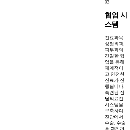
03
협업 시
스템
진료과목
성형외과,
피부과
의
긴밀한 협
업을 통해
체계적이
고 안전한
진료가 진
행됩니다.
숙련된 전
담의료진
시스템을
구축하여
진단에서
수술, 수술
후 관리까