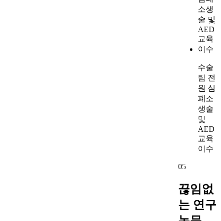
수술
팀 전
원 심
폐소
생술
및
AED
교육
이수
05
끊임없
는 연구
논문,