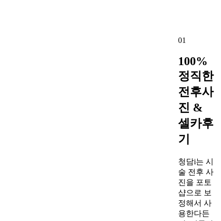
01
100%
정직한
전후사
진 &
셀카후
기
청담i는 시
술 전후 사
진을 포토
샵으로 보
정해서 사
용한다든