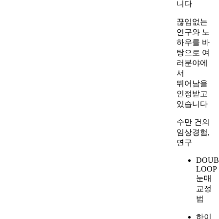
끊임없는
연구와 노
하우를 바
탕으로 여
러분야에
서
뛰어남을
인정받고
있습니다
수만 건의
임상경험,
연구
DOUB
LOOP
눈매
교정
법
하이