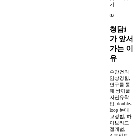
02
청담i
가 앞서
가는 이
유
수만건의
임상경험,
연구를 통
해 쌍꺼풀
자연유착
법, double-
loop 눈매
교정법, 하
이브리드
절개법,
3-포인트