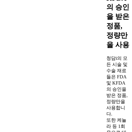
의 승인
을 받은
정품,
정량만
을 사용
청담i의 모
든 시술 및
수술 재료
들은 FDA
및 KFDA
의 승인을
받은 정품,
정량만을
사용합니
다.
또한 케뉼
라 등 1회