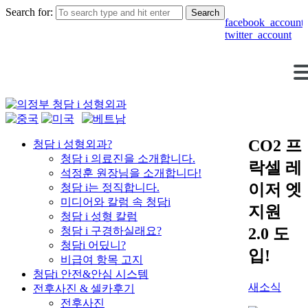
Search for:
facebook_account
twitter_account
로그
회원가
인
입
CO2 프
청담 i 성형외과?
청담 i 의료진을 소개합니다.
락셀 레
석정훈 원장님을 소개합니다!
이저 엣
청담 i는 정직합니다.
미디어와 칼럼 속 청담i
지원
청담 i 성형 칼럼
2.0 도
청담 i 구경하실래요?
청담i 어딨니?
입!
비급여 항목 고지
청담i 안전&안심 시스템
새소식
전후사진 & 셀카후기
전후사진