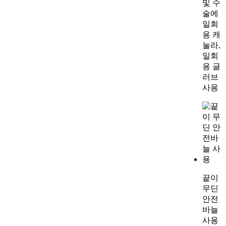
및 수
술에
일회
용 캐
눌라,
일회
용 글
러브
사용
끝이
무딘
안전
바늘
사용