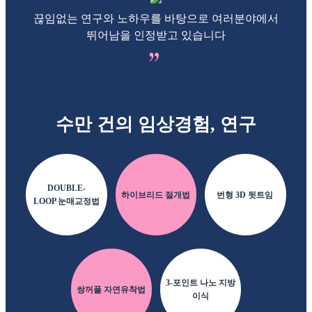
끊임없는 연구와 노하우를 바탕으로 여러분야에서
뛰어남을 인정받고 있습니다
수만 건의 임상경험, 연구
DOUBLE-
하이브리드
절개법
번형 3D 뒷트임
LOOP
눈매교정법
3-포인트
나노 지방
쌍꺼풀
자연유착법
이식