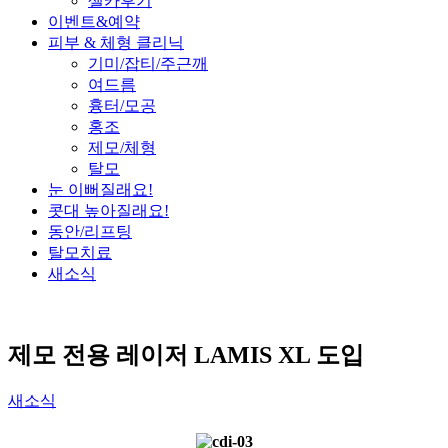
셀카후기
이벤트&예약
피부 & 체형 클리닉
기미/잡티/주근깨
여드름
흉터/모공
홍조
제모/체형
탈모
눈 이뻐질래요!
콧대 높아질래요!
동안/리프팅
탈모치료
새소식
제모 전용 레이저 LAMIS XL 도입
새소식