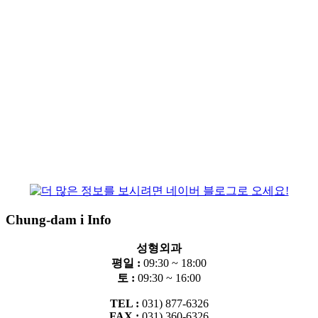
10
수술 실명제 실시
청담i는 상담과 수술집도의가 같습니다.
축적된 경험을 가
진 검증된 성형외과 전문의가 상담부터 수술까지
1:1로 책
임지고 진행하여 최상의 결과를 만들어냅니다.
Chung-dam i Info
성형외과
평일 :
09:30 ~ 18:00
토 :
09:30 ~ 16:00
TEL :
031) 877-6326
FAX :
031) 360-6326