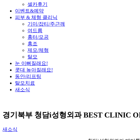
셀카후기
이벤트&예약
피부 & 체형 클리닉
기미/잡티/주근깨
여드름
흉터/모공
홍조
제모/체형
탈모
눈 이뻐질래요!
콧대 높아질래요!
동안/리프팅
탈모치료
새소식
경기북부 청담i성형외과 BEST CLINIC OF
새소식