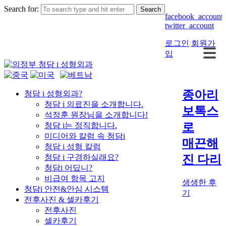
Search for:
facebook_account
twitter_account
로그인
회원가
입
종아리
청담 i 성형외과?
청담 i 의료진을 소개합니다.
보톡스
석정훈 원장님을 소개합니다!
로
청담 i는 정직합니다.
미디어와 칼럼 속 청담i
매끈해
청담 i 성형 칼럼
진 다리
청담 i 구경하실래요?
청담i 어딨니?
비급여 항목 고지
생생한 후
청담i 안전&안심 시스템
기
전후사진 & 셀카후기
전후사진
셀카후기