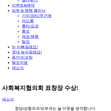
셀카후기
이벤트&예약
피부 & 체형 클리닉
기미/잡티/주근깨
여드름
흉터/모공
홍조
제모/체형
탈모
눈 이뻐질래요!
콧대 높아질래요!
동안/리프팅
탈모치료
새소식
사회복지협의회 표창장 수상!
새소식
청담i성형외과/피부과는 늘 이웃을 생각합니다.