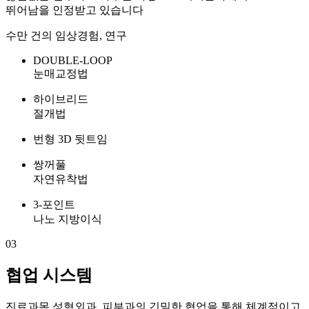
뛰어남을 인정받고 있습니다
수만 건의 임상경험, 연구
DOUBLE-
LOOP
눈매교정법
하이브리드
절개법
번형 3D 뒷트임
쌍꺼풀
자연유착법
3-포인트
나노 지방이식
03
협업 시스템
진료과목 성형외과, 피부과
의 긴밀한 협업을 통해 체계적이고