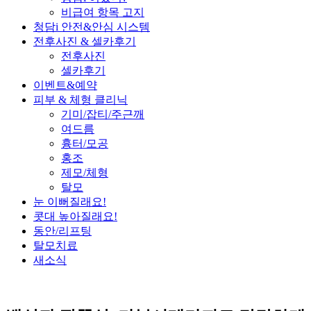
비급여 항목 고지
청담i 안전&안심 시스템
전후사진 & 셀카후기
전후사진
셀카후기
이벤트&예약
피부 & 체형 클리닉
기미/잡티/주근깨
여드름
흉터/모공
홍조
제모/체형
탈모
눈 이뻐질래요!
콧대 높아질래요!
동안/리프팅
탈모치료
새소식