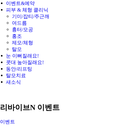
이벤트&예약
피부 & 체형 클리닉
기미/잡티/주근깨
여드름
흉터/모공
홍조
제모/체형
탈모
눈 이뻐질래요!
콧대 높아질래요!
동안/리프팅
탈모치료
새소식
리바이브N 이벤트
이벤트