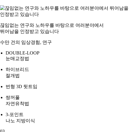
끊임없는 연구와 노하우를 바탕으로 여러분야에서
뛰어남을 인정받고 있습니다
수만 건의 임상경험, 연구
DOUBLE-
LOOP
눈매교정법
하이브리드
절개법
번형 3D 뒷트임
쌍꺼풀
자연유착법
3-포인트
나노 지방이식
03