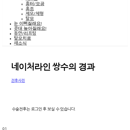
흉터/모공
홍조
제모/체형
탈모
눈 이뻐질래요!
콧대 높아질래요!
동안/리프팅
탈모치료
새소식
네이처라인 쌍수의 경과
전후사진
수술전후는 로그인 후 보실 수 있습니다.
01