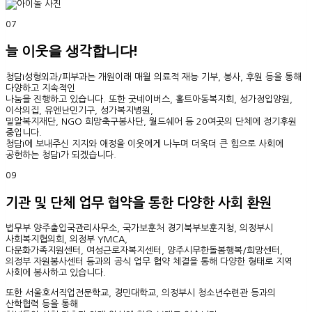
07
늘 이웃을 생각합니다!
청담i성형외과/피부과는 개원이래 매월 의료적 재능 기부, 봉사, 후원 등을 통해
다양하고 지속적인
나눔을 진행하고 있습니다. 또한 굿네이버스, 홀트아동복지회, 성가정입양원,
이삭의집, 유엔난민기구, 성가복지병원,
밀알복지재단, NGO 희망축구봉사단, 월드쉐어 등 20여곳의 단체에 정기후원
중입니다.
청담i에 보내주신 지지와 애정을 이웃에게 나누며 더욱더 큰 힘으로 사회에
공헌하는 청담i가 되겠습니다.
09
기관 및 단체 업무 협약을 통한 다양한 사회 환원
법무부 양주출입국관리사무소, 국가보훈처 경기북부보훈지청, 의정부시
사회복지협의회, 의정부 YMCA,
다문화가족지원센터, 여성근로자복지센터, 양주시무한돌봄행복/희망센터,
의정부 자원봉사센터 등과의 공식 업무 협약 체결을 통해 다양한 형태로 지역
사회에 봉사하고 있습니다.
또한 서울호서직업전문학교, 경민대학교, 의정부시 청소년수련관 등과의
산학협력 등을 통해