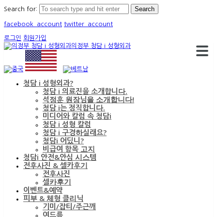
Search for:
facebook_account
twitter_account
로그인
회원가입
의정부 청담 i 성형외과
청담 i 성형외과?
청담 i 의료진을 소개합니다.
석정훈 원장님을 소개합니다!
청담 i는 정직합니다.
미디어와 칼럼 속 청담i
청담 i 성형 칼럼
청담 i 구경하실래요?
청담i 어딨니?
비급여 항목 고지
청담i 안전&안심 시스템
전후사진 & 셀카후기
전후사진
셀카후기
이벤트&예약
피부 & 체형 클리닉
기미/잡티/주근깨
여드름