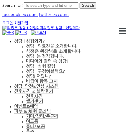
Search for:
facebook_account
twitter_account
로그인
회원가입
의정부 청담 i 성형외과
청담 i 성형외과?
청담 i 의료진을 소개합니다.
석정훈 원장님을 소개합니다!
청담 i는 정직합니다.
미디어와 칼럼 속 청담i
청담 i 성형 칼럼
청담 i 구경하실래요?
청담i 어딨니?
비급여 항목 고지
청담i 안전&안심 시스템
전후사진 & 셀카후기
전후사진
셀카후기
이벤트&예약
피부 & 체형 클리닉
기미/잡티/주근깨
여드름
흉터/모공
홍조