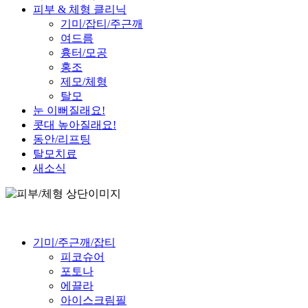
피부 & 체형 클리닉
기미/잡티/주근깨
여드름
흉터/모공
홍조
제모/체형
탈모
눈 이뻐질래요!
콧대 높아질래요!
동안/리프팅
탈모치료
새소식
기미/주근깨/잡티
피코슈어
포토나
에끌라
아이스크림필