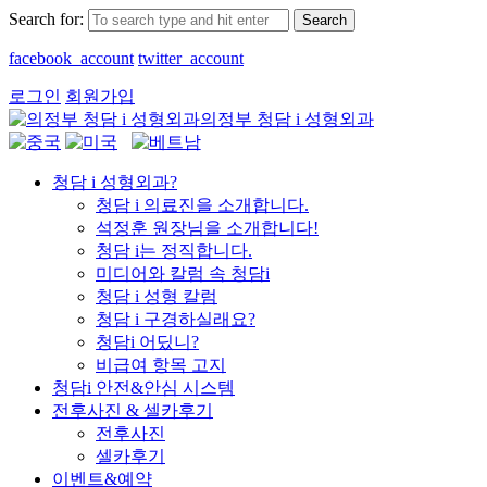
Search for:
facebook_account
twitter_account
로그인
회원가입
의정부 청담 i 성형외과
청담 i 성형외과?
청담 i 의료진을 소개합니다.
석정훈 원장님을 소개합니다!
청담 i는 정직합니다.
미디어와 칼럼 속 청담i
청담 i 성형 칼럼
청담 i 구경하실래요?
청담i 어딨니?
비급여 항목 고지
청담i 안전&안심 시스템
전후사진 & 셀카후기
전후사진
셀카후기
이벤트&예약