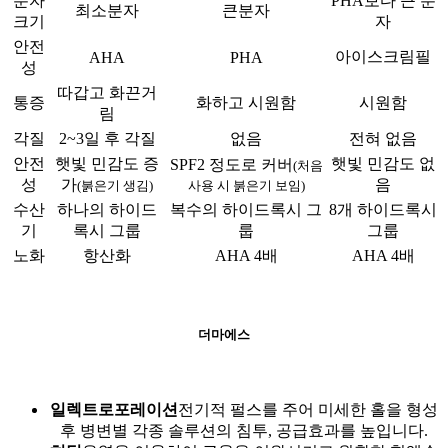
분자
PHA보다 큰 분
최소분자
큰분자
크기
자
안전
아이스크림필
AHA
PHA
성
따갑고 화끈거
통증
화하고 시원함
시원함
림
각질
2~3일 후 각질
없음
전혀 없음
안전
햇빛 민감도 증
햇빛 민감도 없
SPF2 정도로 커버
(처음
성
가
음
(붉은기 생김)
사용 시 붉은기 보임)
수산
하나의 하이드
복수의 하이드록시 그
8개 하이드록시
기
록시 그룹
룹
그룹
노화
항산화
AHA 4배
AHA 4배
더마에스
일렉트로포레이션
전기적 펄스를 주어 미세한 홀을 형성
후 병변별 각종 솔루션의 침투, 공급효과를 높입니다.