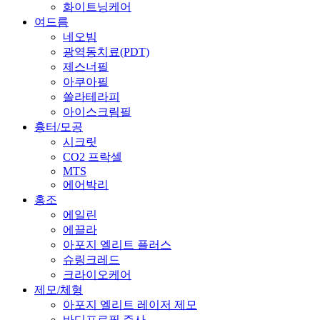
화이트닝케어
여드름
네오빔
광역동치료(PDT)
제스너필
아쿠아필
쏠라테라피
아이스크림필
흉터/모공
시크릿
CO2 프락셀
MTS
에어박리
홍조
에일린
에끌라
아포지 엘리트 플러스
슈링크레드
크라이오케어
제모/체형
아포지 엘리트 레이저 제모
바디프로필 주사