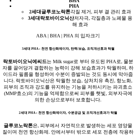
BHA
PHA
2세대글루코노락톤
각질 제거, 피부 결 관리 효과
3세대락토바이오닉산
저자극, 각질층과 노폐물 용
해 효과
ABA | BHA | PHA 의 입자크기
3세대 PHA : 천연 항산화제이자, 탄력/보습, 조직개선효과 탁월
락토바이오닉에씨드
는 Milk sugar로 부터 유도된 PHA로, 물분
자를 끌어당겨 결합하는 능력이 강해 보습효과가 탁월하며, 하
이드라 필름을 형성하여 수분이 증발되는 것도 동시에 막아줍
니다. 락토바이오닉산은 탁월한 보습, 상처치유 촉진, 항노화,
피부의 조직과 강도를 유지하는 기능을 저하시키는 파괴효소
(MMP효소)의 기능을 억제함으로써 피부를 햇빛, 외부자극에
의한 손상으로부터 보호합니다.
2세대 PHA : 천연 항산화제이자, 수분공급 및 조직개선효과가 탁월
글루코노락톤
은, 피부에서 자연적으로 발생하는 세포 영양물
질이며 천연 항산화제. 안에서부터 밖으로 세포 전층에 작용하