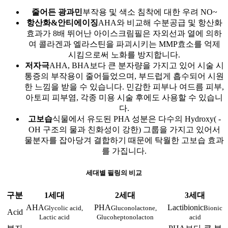
줄어든 광과민
부작용 및 색소 침착에 대한 우려 NO~
항산화&안티에이징
AHA와 비교해 수분공급 및 항산화
효과가 8배 뛰어난 아이스크림필은 자외선과 열에 의하
여 콜라겐과 엘라스틴을 파괴시키는 MMP효소를 억제
시킴으로써 노화를 방지합니다.
저자극
AHA, BHA보다 큰 분자량을 가지고 있어 시술 시
통증의 부작용이 줄어들었으며, 부드럽게 흡수되어 시원
한 느낌을 받을 수 있습니다. 민감한 피부나 여드름 피부,
아토피 피부염, 각종 미용 시술 후에도 사용할 수 있습니
다.
고보습
식물에서 유도된 PHA 성분은 다수의 Hydroxy( -
OH 구조의 물과 친화성이 강한) 그룹을 가지고 있어서
물분자를 잡아당겨 결합하기 때문에 탁월한 고보습 효과
를 가집니다.
세대별 필링의 비교
구분
1세대
2세대
3세대
AHA
PHA
Lactibionic
Glycolic acid,
Gluconolactone,
Bionic
Acid
Lactic acid
Glucoheptonolacton
acid