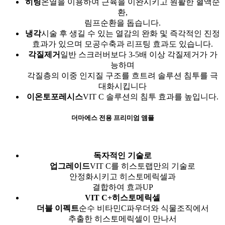
히팅
온열을 이용하여 근육을 이완시키고 원활한 혈액순
환,
림프순환을 돕습니다.
냉각
시술 후 생길 수 있는 열감의 완화 및 즉각적인 진정
효과가 있으며 모공수축과 리프팅 효과도 있습니다.
각질제거
일반 스크러버보다 3-5배 이상 각질제거가 가
능하며
각질층의 이중 인지질 구조를 흐트려 솔루션 침투를 극
대화시킵니다
이온토포레시스
VIT C 솔루션의 침투 효과를 높입니다.
더마에스 전용 프리미엄 앰플
독자적인 기술로
업그레이드
VIT C를 히스토랩만의 기술로
안정화시키고 히스토메릭셀과
결합하여 효과UP
VIT C+히스토메릭셀
더블 이펙트
순수 비타민C파우더와 식물조직에서
추출한 히스토메릭셀이 만나서