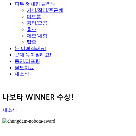
피부 & 체형 클리닉
기미/잡티/주근깨
여드름
흉터/모공
홍조
제모/체형
탈모
눈 이뻐질래요!
콧대 높아질래요!
동안/리프팅
탈모치료
새소식
나보타 WINNER 수상!
새소식