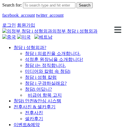
Search for:
facebook_account
twitter_account
로그인
회원가입
의정부 청담 i 성형외과
청담 i 성형외과?
청담 i 의료진을 소개합니다.
석정훈 원장님을 소개합니다!
청담 i는 정직합니다.
미디어와 칼럼 속 청담i
청담 i 성형 칼럼
청담 i 구경하실래요?
청담i 어딨니?
비급여 항목 고지
청담i 안전&안심 시스템
전후사진 & 셀카후기
전후사진
셀카후기
이벤트&예약