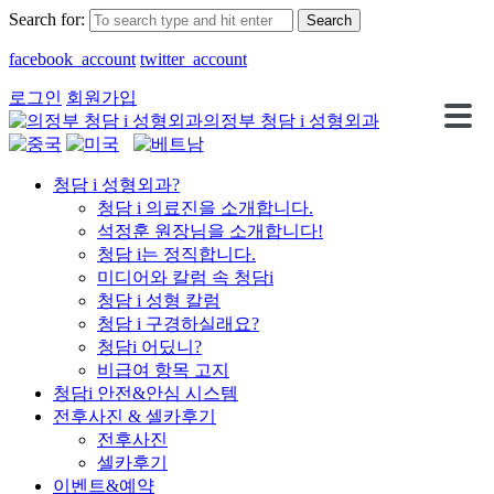
Search for:
facebook_account
twitter_account
로그인
회원가입
의정부 청담 i 성형외과
청담 i 성형외과?
청담 i 의료진을 소개합니다.
석정훈 원장님을 소개합니다!
청담 i는 정직합니다.
미디어와 칼럼 속 청담i
청담 i 성형 칼럼
청담 i 구경하실래요?
청담i 어딨니?
비급여 항목 고지
청담i 안전&안심 시스템
전후사진 & 셀카후기
전후사진
셀카후기
이벤트&예약