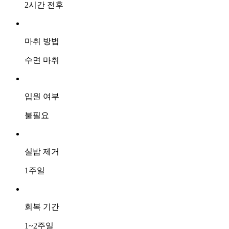
2시간 전후
마취 방법
수면 마취
입원 여부
불필요
실밥 제거
1주일
회복 기간
1~2주일