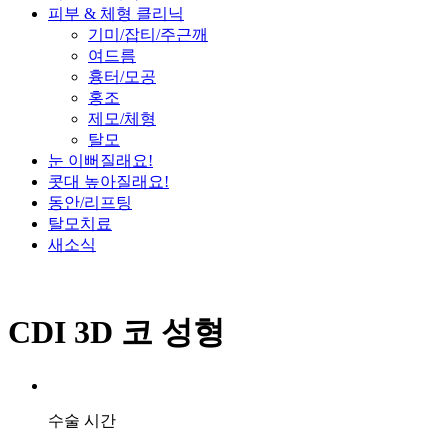
피부 & 체형 클리닉
기미/잡티/주근깨
여드름
흉터/모공
홍조
제모/체형
탈모
눈 이뻐질래요!
콧대 높아질래요!
동안/리프팅
탈모치료
새소식
CDI 3D 코 성형
수술 시간