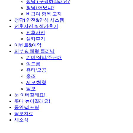
청담 i 구경하실래요?
청담i 어딨니?
비급여 항목 고지
청담i 안전&안심 시스템
전후사진 & 셀카후기
전후사진
셀카후기
이벤트&예약
피부 & 체형 클리닉
기미/잡티/주근깨
여드름
흉터/모공
홍조
제모/체형
탈모
눈 이뻐질래요!
콧대 높아질래요!
동안/리프팅
탈모치료
새소식