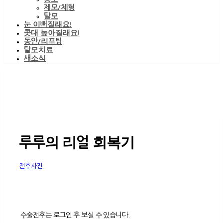
제모/체형
탈모
눈 이뻐질래요!
콧대 높아질래요!
동안/리프팅
탈모치료
새소식
루루의 리얼 회복기
전후사진
수술전후는 로그인 후 보실 수 있습니다.