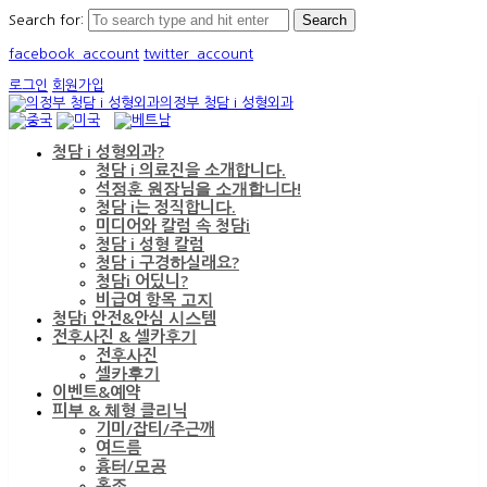
Search for:
facebook_account
twitter_account
로그인
회원가입
의정부 청담 i 성형외과
청담 i 성형외과?
청담 i 의료진을 소개합니다.
석정훈 원장님을 소개합니다!
청담 i는 정직합니다.
미디어와 칼럼 속 청담i
청담 i 성형 칼럼
청담 i 구경하실래요?
청담i 어딨니?
비급여 항목 고지
청담i 안전&안심 시스템
전후사진 & 셀카후기
전후사진
셀카후기
이벤트&예약
피부 & 체형 클리닉
기미/잡티/주근깨
여드름
흉터/모공
홍조