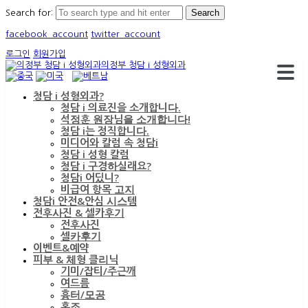
Search for:
facebook_account
twitter_account
로그인
회원가입
의정부 청담 i 성형외과
청담 i 성형외과?
청담 i 의료진을 소개합니다.
석정훈 원장님을 소개합니다!
청담 i는 정직합니다.
미디어와 칼럼 속 청담i
청담 i 성형 칼럼
청담 i 구경하실래요?
청담i 어딨니?
비급여 항목 고지
청담i 안전&안심 시스템
전후사진 & 셀카후기
전후사진
셀카후기
이벤트&예약
피부 & 체형 클리닉
기미/잡티/주근깨
여드름
흉터/모공
홍조