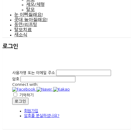
제모/체형
탈모
눈 이뻐질래요!
콧대 높아질래요!
동안/리프팅
탈모치료
새소식
로그인
사용자명 또는 이메일 주소
암호
Connect with:
기억하기
회원가입
암호를 분실하셨나요?